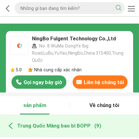
NingBo Fulgent Technology Co.,Ltd
No. 8 WuMa GongYe Big
Road,LuBu,YuYao,NingBo,China.315400,Trung
Quốc
5.0
Nhà cung cấp xác nhận
Gọi ngay bây giờ
Liên hệ chúng tôi
sản phẩm
Về chúng tôi
Trung Quốc Màng bao bì BOPP
(9)