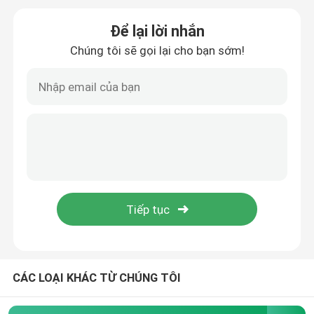
Để lại lời nhắn
Màng bao bì rào cản cao
Chúng tôi sẽ gọi lại cho bạn sớm!
Phim cuộn nhiều lớp
Bao bì phim in
Phim đóng gói linh hoạt
Bao bì thực phẩm đông lạnh
Màng bao bì thực phẩm bằng nhựa
CÁC LOẠI KHÁC TỪ CHÚNG TÔI
Phim đóng gói vật nuôi