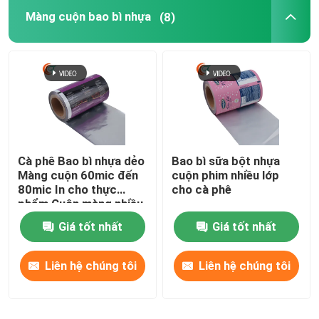
Màng cuộn bao bì nhựa
(8)
Phim VMCPP
túi đóng gói linh hoạt
Túi bao bì OPP
Cà phê Bao bì nhựa dẻo
Bao bì sữa bột nhựa
Màng cuộn 60mic đến
cuộn phim nhiều lớp
80mic In cho thực
cho cà phê
phẩm Cuộn màng nhiều
lớp tùy chỉnh
Giá tốt nhất
Giá tốt nhất
Liên hệ chúng tôi
Liên hệ chúng tôi