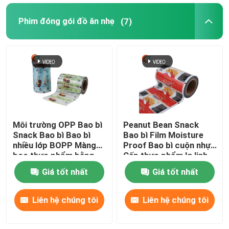
Phim đóng gói đồ ăn nhẹ
(7)
Môi trường OPP Bao bì
Peanut Bean Snack
Snack Bao bì Bao bì
Bao bì Film Moisture
nhiều lớp BOPP Màng
Proof Bao bì cuộn nhựa
bọc thực phẩm bằng
Cấp thực phẩm In linh
nhựa
hoạt
Giá tốt nhất
Giá tốt nhất
Liên hệ chúng tôi
Liên hệ chúng tôi