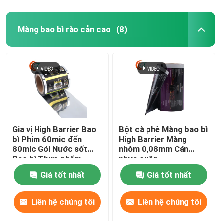
Màng bao bì rào cản cao
(8)
Gia vị High Barrier Bao
Bột cà phê Màng bao bì
bì Phim 60mic đến
High Barrier Màng
80mic Gói Nước sốt
nhôm 0,08mm Cán
Bao bì Thực phẩm
nhựa cuộn
Giá tốt nhất
Giá tốt nhất
Liên hệ chúng tôi
Liên hệ chúng tôi