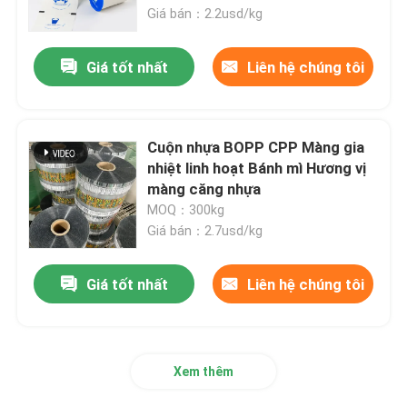
Giá bán：2.2usd/kg
Chuyến tham quan nhà máy
Giá tốt nhất
Liên hệ chúng tôi
Kiểm soát chất lượng
Cuộn nhựa BOPP CPP Màng gia
Tin tức
nhiệt linh hoạt Bánh mì Hương vị
màng căng nhựa
MOQ：300kg
Yêu cầu Đặt giá
Giá bán：2.7usd/kg
Màng bao bì BOPP
Giá tốt nhất
Liên hệ chúng tôi
Màng cuộn bao bì nhựa
Xem thêm
Phim đóng gói đồ ăn nhẹ