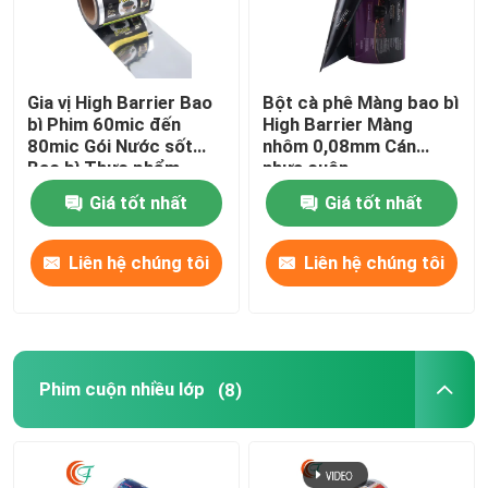
Màng bao bì rào cản cao
Gia vị High Barrier Bao
Bột cà phê Màng bao bì
bì Phim 60mic đến
High Barrier Màng
Phim cuộn nhiều lớp
80mic Gói Nước sốt
nhôm 0,08mm Cán
Bao bì Thực phẩm
nhựa cuộn
Bao bì phim in
Giá tốt nhất
Giá tốt nhất
Liên hệ chúng tôi
Liên hệ chúng tôi
Phim đóng gói linh hoạt
Bao bì thực phẩm đông lạnh
Phim cuộn nhiều lớp
(8)
Màng bao bì thực phẩm bằng nhựa
Phim đóng gói vật nuôi