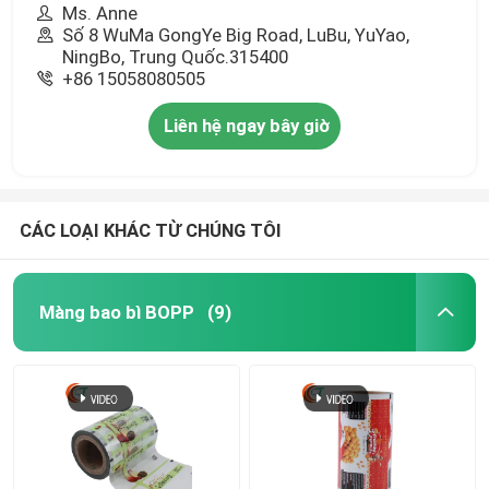
Ms. Anne
Số 8 WuMa GongYe Big Road, LuBu, YuYao,
NingBo, Trung Quốc.315400
+86 15058080505
Liên hệ ngay bây giờ
CÁC LOẠI KHÁC TỪ CHÚNG TÔI
Màng bao bì BOPP
(9)