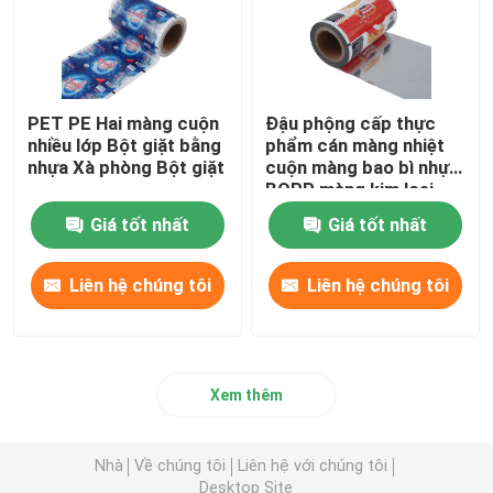
Phim VMCPP
túi đóng gói linh hoạt
PET PE Hai màng cuộn
Đậu phộng cấp thực
nhiều lớp Bột giặt bằng
phẩm cán màng nhiệt
nhựa Xà phòng Bột giặt
cuộn màng bao bì nhựa
BOPP màng kim loại
Túi bao bì OPP
Giá tốt nhất
Giá tốt nhất
Liên hệ chúng tôi
Liên hệ chúng tôi
Xem thêm
Nhà
Về chúng tôi
Liên hệ với chúng tôi
Desktop Site