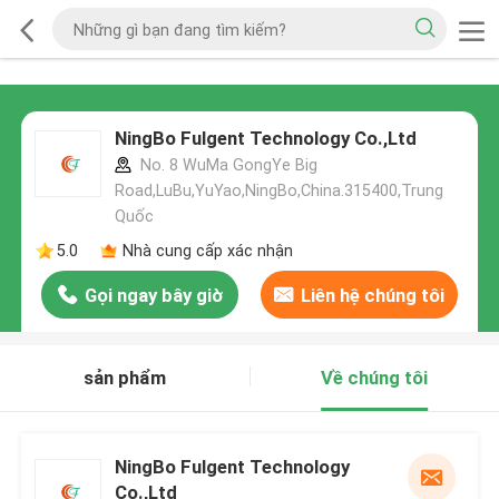
NingBo Fulgent Technology Co.,Ltd
No. 8 WuMa GongYe Big
Road,LuBu,YuYao,NingBo,China.315400,Trung
Quốc
5.0
Nhà cung cấp xác nhận
Gọi ngay bây giờ
Liên hệ chúng tôi
sản phẩm
Về chúng tôi
NingBo Fulgent Technology
Co.,Ltd