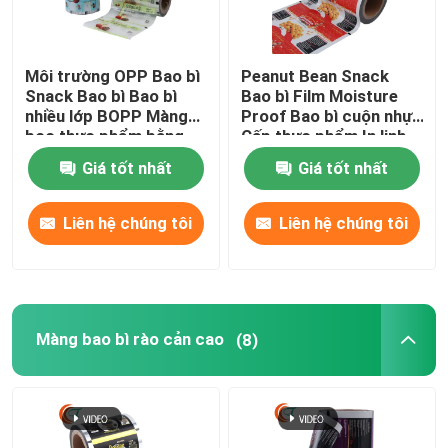
Chuyến tham quan nhà máy
Môi trường OPP Bao bì
Peanut Bean Snack
Snack Bao bì Bao bì
Bao bì Film Moisture
nhiều lớp BOPP Màng
Proof Bao bì cuộn nhựa
Kiểm soát chất lượng
bọc thực phẩm bằng
Cấp thực phẩm In linh
nhựa
hoạt
Giá tốt nhất
Giá tốt nhất
Tin tức
Liên hệ chúng tôi
Liên hệ chúng tôi
Yêu cầu Đặt giá
Màng bao bì BOPP
Màng bao bì rào cản cao
(8)
Màng cuộn bao bì nhựa
Phim đóng gói đồ ăn nhẹ