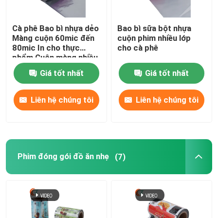
Cà phê Bao bì nhựa dẻo
Bao bì sữa bột nhựa
Màng cuộn 60mic đến
cuộn phim nhiều lớp
80mic In cho thực
cho cà phê
phẩm Cuộn màng nhiều
lớp tùy chỉnh
Giá tốt nhất
Giá tốt nhất
Liên hệ chúng tôi
Liên hệ chúng tôi
Nhà
Phim đóng gói đồ ăn nhẹ
(7)
Sản phẩm
Về chúng tôi