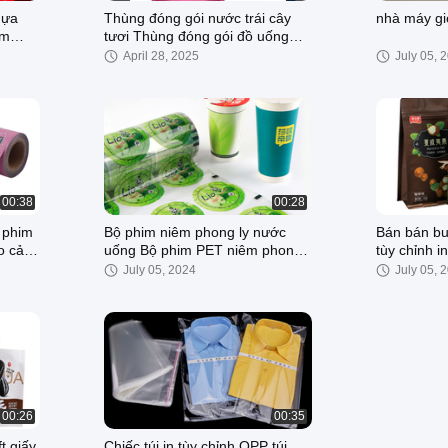
hựa
Thùng đóng gói nước trái cây
nhà máy gi
ẩm
tươi Thùng đóng gói đồ uống
lạnh Thùng mang đồ ăn
April 28, 2025
July 05, 
00:38
00:28
 phim
Bộ phim niêm phong ly nước
Bán bán bu
o cản
uống Bộ phim PET niêm phong
tùy chỉnh i
 thực
nhiệt cho đồ uống Tùy chỉnh
July 05, 2024
July 05, 
phim đóng gói
00:26
00:35
t giấy
Chiếc túi in tùy chỉnh OPP túi