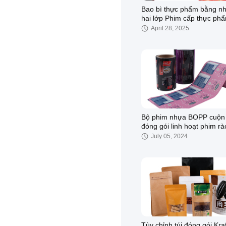
Bao bì thực phẩm bằng n
hai lớp Phim cấp thực ph
Bánh kẹo Bánh mì
April 28, 2025
Bộ phim nhựa BOPP cuộn
đóng gói linh hoạt phim rà
cao phim nhựa chất lượng
July 05, 2024
phẩm
Tùy chỉnh túi đóng gói Kraf