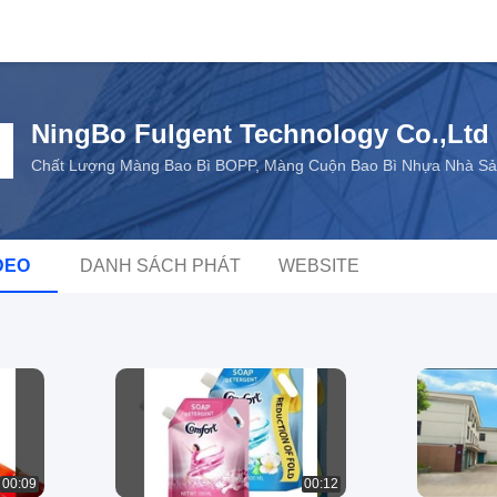
NingBo Fulgent Technology Co.,Ltd
Chất Lượng Màng Bao Bì BOPP, Màng Cuộn Bao Bì Nhựa Nhà Sả
DEO
DANH SÁCH PHÁT
WEBSITE
00:09
00:12