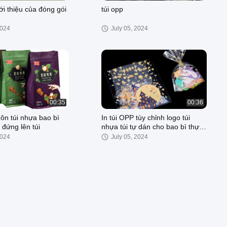
ới thiệu của đóng gói
túi opp
2024
July 05, 2024
00:35
00:36
ôn túi nhựa bao bì
In túi OPP tùy chỉnh logo túi
n đứng lên túi
nhựa túi tự dán cho bao bì thực
phẩm
2024
July 05, 2024